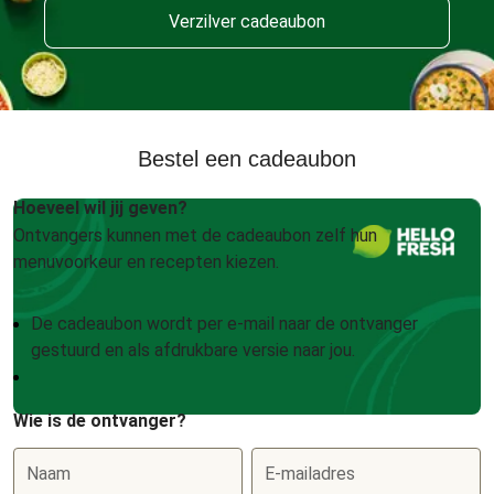
Verzilver cadeaubon
Bestel een cadeaubon
Hoeveel wil jij geven?
Ontvangers kunnen met de cadeaubon zelf hun
menuvoorkeur en recepten kiezen.
De cadeaubon wordt per e-mail naar de ontvanger
gestuurd en als afdrukbare versie naar jou.
Wie is de ontvanger?
Naam
E-mailadres