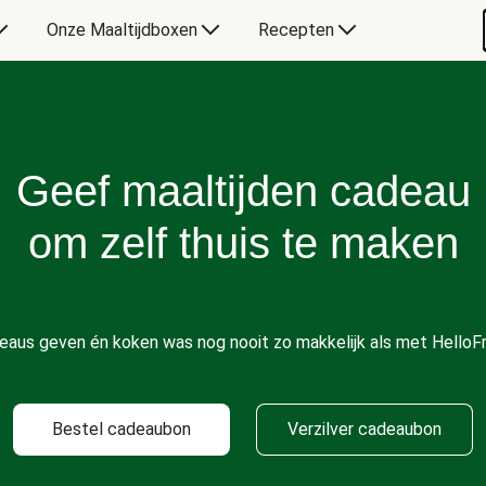
Onze Maaltijdboxen
Recepten
Geef maaltijden cadeau
om zelf thuis te maken
eaus geven én koken was nog nooit zo makkelijk als met HelloFr
Bestel cadeaubon
Verzilver cadeaubon