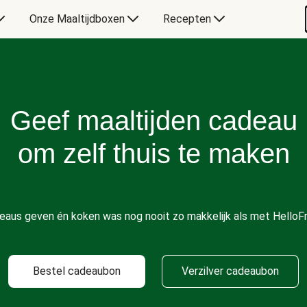
Onze Maaltijdboxen
Recepten
Geef maaltijden cadeau
om zelf thuis te maken
eaus geven én koken was nog nooit zo makkelijk als met HelloFr
Bestel cadeaubon
Verzilver cadeaubon