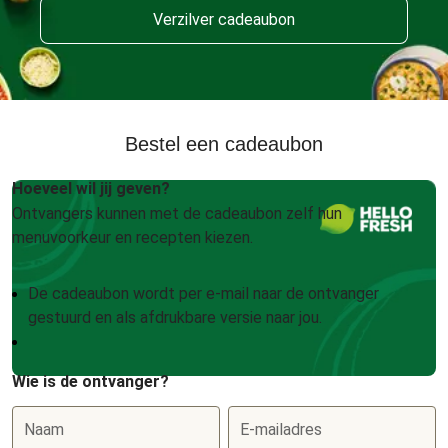
Verzilver cadeaubon
Bestel een cadeaubon
Hoeveel wil jij geven?
Ontvangers kunnen met de cadeaubon zelf hun
menuvoorkeur en recepten kiezen.
De cadeaubon wordt per e-mail naar de ontvanger
gestuurd en als afdrukbare versie naar jou.
Wie is de ontvanger?
Naam
E-mailadres