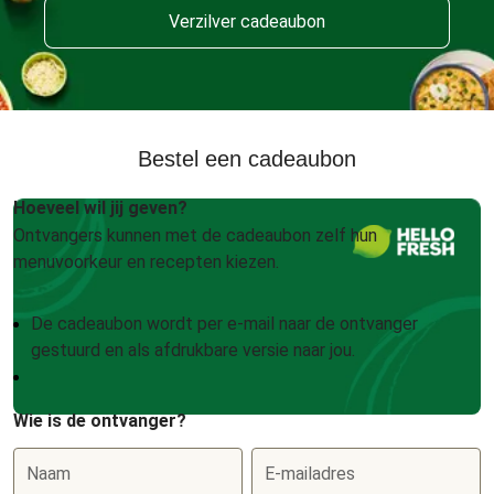
Verzilver cadeaubon
Bestel een cadeaubon
Hoeveel wil jij geven?
Ontvangers kunnen met de cadeaubon zelf hun
menuvoorkeur en recepten kiezen.
De cadeaubon wordt per e-mail naar de ontvanger
gestuurd en als afdrukbare versie naar jou.
Wie is de ontvanger?
Naam
E-mailadres