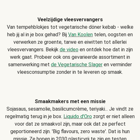
Veelzijdige vleesvervangers
Van tempehblokjes tot vegetarische döner kebab - welke
heb jij al in je box gehad? Bij
Van Koolen
telen, oogsten en
verwerken ze groente, tarwe en eiwitten tot allerlei
vleesvervangers. Bekijk
de video
en ontdek hoe dat in zijn
werk gaat. Probeer ook ons gevarieerde assortiment in
samenwerking met
de Vegetarische Slager
en verminder
vleesconsumptie zonder in te leveren op smaak.
Smaakmakers met een missie
Sojasaus, sesamolie, basilicumcrème, teriyaki... Je vindt ze
regelmatig terug in je box.
Liquido d'Oro
zorgt er niet alleen
voor dat ze smaakvol zijn, maar ook dat ze perfect
geportioneerd zijn. 'Big flavours, zero waste'. Dat is hun
missie. Ze hopen in 2030 plasticvrij te zijn en testen