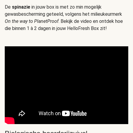
De
spinazie
in jouw box is met zo min mogelijk
gewasbescherming geteeld, volgens het milieukeurmerk
On the way to PlanetProof
. Bekijk de video en ontdek hoe
die binnen 1 à 2 dagen in jouw HelloFresh Box zit!