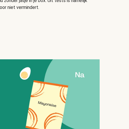
u zonder jasje in je box. Uit tests is namelijk
oor niet vermindert.