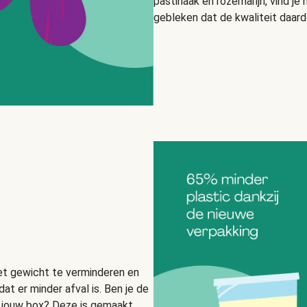
pastinaak en rozemarijn, vind je n
gebleken dat de kwaliteit daard
et gewicht te verminderen en
at er minder afval is. Ben je de
 jouw box? Deze is gemaakt