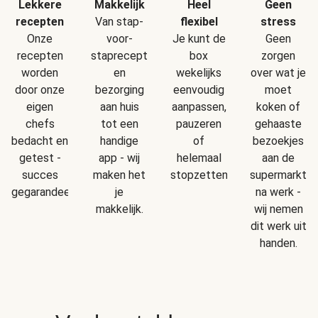
Makkelijk
Geen
Lekkere
Heel
Van stap-
stress
recepten
flexibel
voor-
Geen
Onze
Je kunt de
staprecepten
zorgen
recepten
box
en
over wat je
worden
wekelijks
bezorging
moet
door onze
eenvoudig
aan huis
koken of
eigen
aanpassen,
tot een
gehaaste
chefs
pauzeren
handige
bezoekjes
bedacht en
of
app - wij
aan de
getest -
helemaal
maken het
supermarkt
succes
stopzetten.
je
na werk -
gegarandeerd!
makkelijk.
wij nemen
dit werk uit
handen.