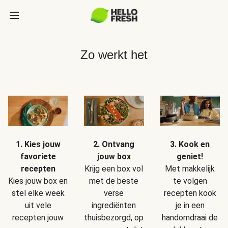
Zo werkt het
1. Kies jouw
2. Ontvang
3. Kook en
favoriete
jouw box
geniet!
recepten
Krijg een box vol
Met makkelijk
Kies jouw box en
met de beste
te volgen
stel elke week
verse
recepten kook
uit vele
ingrediënten
je in een
recepten jouw
thuisbezorgd, op
handomdraai de