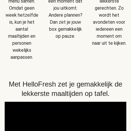
menu samen.
een moment dat
lekkerste
Omdat geen
jou uitkomt.
gerechten. Zo
week hetzelfde
Andere plannen?
wordt het
is, kun je het
Dan zet je jouw
avondeten voor
aantal
box gemakkelijk
iedereen een
maaltijden en
op pauze.
moment om
personen
naar uit te kijken.
wekelijks
aanpassen.
Met HelloFresh zet je gemakkelijk de
lekkerste maaltijden op tafel.