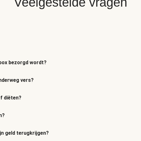
Veelgestelde vragen
n box bezorgd wordt?
 onderweg vers?
of diëten?
n?
jn geld terugkrijgen?