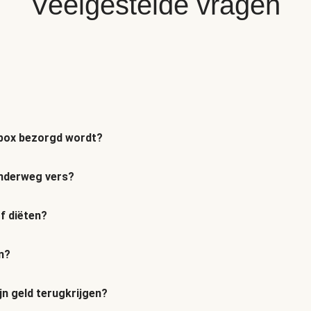
Veelgestelde vragen
n box bezorgd wordt?
 onderweg vers?
of diëten?
n?
jn geld terugkrijgen?