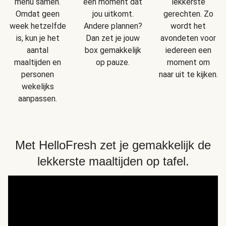
menu samen.
een moment dat
lekkerste
Omdat geen
jou uitkomt.
gerechten. Zo
week hetzelfde
Andere plannen?
wordt het
is, kun je het
Dan zet je jouw
avondeten voor
aantal
box gemakkelijk
iedereen een
maaltijden en
op pauze.
moment om
personen
naar uit te kijken.
wekelijks
aanpassen.
Met HelloFresh zet je gemakkelijk de
lekkerste maaltijden op tafel.