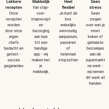
Makkelijk
Geen
Lekkere
Heel
Van stap-
stress
recepten
flexibel
voor-
Geen
Onze
Je kunt de
staprecepten
zorgen
recepten
box
en
over wat je
worden
wekelijks
bezorging
moet
door onze
eenvoudig
aan huis
koken of
eigen
aanpassen,
tot een
gehaaste
chefs
pauzeren
handige
bezoekjes
bedacht en
of
app - wij
aan de
getest -
helemaal
maken het
supermarkt
succes
stopzetten.
je
na werk -
gegarandeerd!
makkelijk.
wij nemen
dit werk uit
handen.