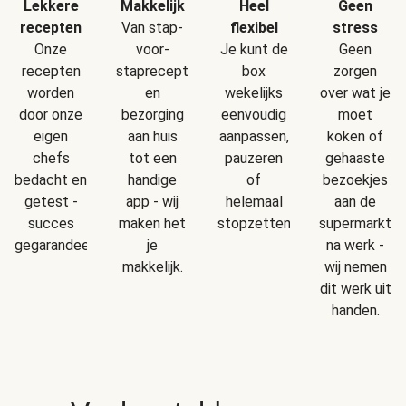
Makkelijk
Geen
Lekkere
Heel
Van stap-
stress
recepten
flexibel
voor-
Geen
Onze
Je kunt de
staprecepten
zorgen
recepten
box
en
over wat je
worden
wekelijks
bezorging
moet
door onze
eenvoudig
aan huis
koken of
eigen
aanpassen,
tot een
gehaaste
chefs
pauzeren
handige
bezoekjes
bedacht en
of
app - wij
aan de
getest -
helemaal
maken het
supermarkt
succes
stopzetten.
je
na werk -
gegarandeerd!
makkelijk.
wij nemen
dit werk uit
handen.