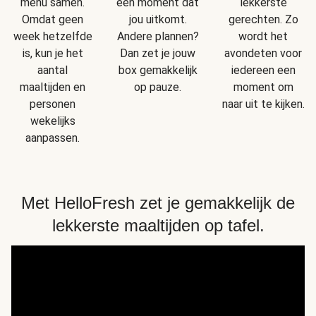
menu samen.
een moment dat
lekkerste
Omdat geen
jou uitkomt.
gerechten. Zo
week hetzelfde
Andere plannen?
wordt het
is, kun je het
Dan zet je jouw
avondeten voor
aantal
box gemakkelijk
iedereen een
maaltijden en
op pauze.
moment om
personen
naar uit te kijken.
wekelijks
aanpassen.
Met HelloFresh zet je gemakkelijk de
lekkerste maaltijden op tafel.