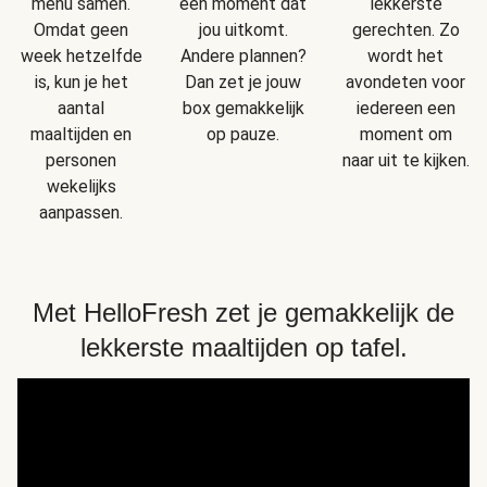
menu samen.
een moment dat
lekkerste
Omdat geen
jou uitkomt.
gerechten. Zo
week hetzelfde
Andere plannen?
wordt het
is, kun je het
Dan zet je jouw
avondeten voor
aantal
box gemakkelijk
iedereen een
maaltijden en
op pauze.
moment om
personen
naar uit te kijken.
wekelijks
aanpassen.
Met HelloFresh zet je gemakkelijk de
lekkerste maaltijden op tafel.