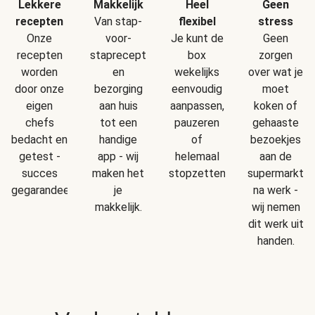
Makkelijk
Geen
Lekkere
Heel
Van stap-
stress
recepten
flexibel
voor-
Geen
Onze
Je kunt de
staprecepten
zorgen
recepten
box
en
over wat je
worden
wekelijks
bezorging
moet
door onze
eenvoudig
aan huis
koken of
eigen
aanpassen,
tot een
gehaaste
chefs
pauzeren
handige
bezoekjes
bedacht en
of
app - wij
aan de
getest -
helemaal
maken het
supermarkt
succes
stopzetten.
je
na werk -
gegarandeerd!
makkelijk.
wij nemen
dit werk uit
handen.