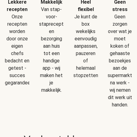
Makkelijk
Geen
Lekkere
Heel
Van stap-
stress
recepten
flexibel
voor-
Geen
Onze
Je kunt de
staprecepten
zorgen
recepten
box
en
over wat je
worden
wekelijks
bezorging
moet
door onze
eenvoudig
aan huis
koken of
eigen
aanpassen,
tot een
gehaaste
chefs
pauzeren
handige
bezoekjes
bedacht en
of
app - wij
aan de
getest -
helemaal
maken het
supermarkt
succes
stopzetten.
je
na werk -
gegarandeerd!
makkelijk.
wij nemen
dit werk uit
handen.