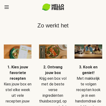
Zo werkt het
1. Kies jouw
2. Ontvang
3. Kook en
favoriete
jouw box
geniet!
recepten
Krijg een box vol
Met makkelijk
Kies jouw box en
met de beste
te volgen
stel elke week
verse
recepten kook
uit vele
ingrediënten
je in een
recepten jouw
thuisbezorgd, op
handomdraai de