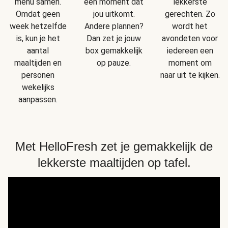
menu samen.
een moment dat
lekkerste
Omdat geen
jou uitkomt.
gerechten. Zo
week hetzelfde
Andere plannen?
wordt het
is, kun je het
Dan zet je jouw
avondeten voor
aantal
box gemakkelijk
iedereen een
maaltijden en
op pauze.
moment om
personen
naar uit te kijken.
wekelijks
aanpassen.
Met HelloFresh zet je gemakkelijk de
lekkerste maaltijden op tafel.