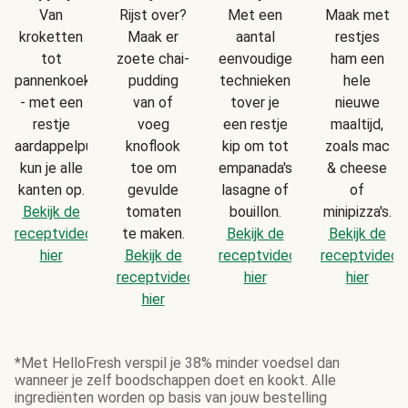
Van
Rijst over?
Met een
Maak met
kroketten
Maak er
aantal
restjes
tot
zoete chai-
eenvoudige
ham een
pannenkoekjes
pudding
technieken
hele
- met een
van of
tover je
nieuwe
restje
voeg
een restje
maaltijd,
aardappelpuree
knoflook
kip om tot
zoals mac
kun je alle
toe om
empanada's,
& cheese
kanten op.
gevulde
lasagne of
of
Bekijk de
tomaten
bouillon.
minipizza's.
receptvideo
te maken.
Bekijk de
Bekijk de
hier
Bekijk de
receptvideo
receptvideo
receptvideo
hier
hier
hier
*Met HelloFresh verspil je 38% minder voedsel dan
wanneer je zelf boodschappen doet en kookt. Alle
ingrediënten worden op basis van jouw bestelling