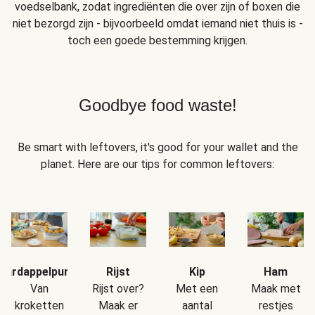
voedselbank, zodat ingrediënten die over zijn of boxen die
niet bezorgd zijn - bijvoorbeeld omdat iemand niet thuis is -
toch een goede bestemming krijgen.
Goodbye food waste!
Be smart with leftovers, it's good for your wallet and the
planet. Here are our tips for common leftovers:
Aardappelpuree
Rijst
Kip
Ham
Van
Rijst over?
Met een
Maak met
kroketten
Maak er
aantal
restjes