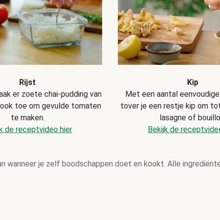
Rijst
Kip
aak er zoete chai-pudding van
Met een aantal eenvoudige
look toe om gevulde tomaten
tover je een restje kip om to
te maken.
lasagne of bouillo
k de receptvideo hier
Bekijk de receptvideo
an wanneer je zelf boodschappen doet en kookt. Alle ingrediënt