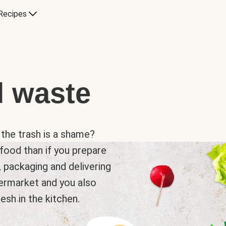
Recipes
d waste
 the trash is a shame?
food than if you prepare
, packaging and delivering
ermarket and you also
sh in the kitchen.