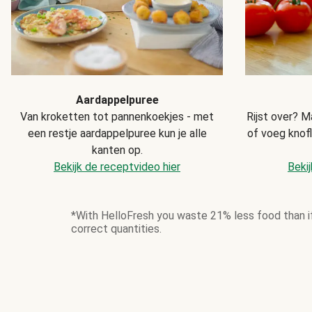
Aardappelpuree
Van kroketten tot pannenkoekjes - met
Rijst over? M
een restje aardappelpuree kun je alle
of voeg knof
kanten op.
Bekijk de receptvideo hier
Bekij
*With HelloFresh you waste 21% less food than if
correct quantities.