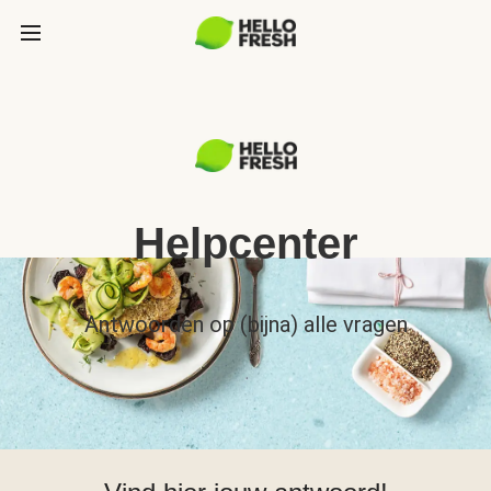
Helpcenter
Antwoorden op (bijna) alle vragen