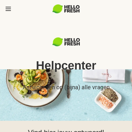
Helpcenter
Antwoorden op (bijna) alle vragen