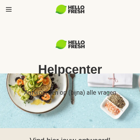
Helpcenter
Antwoorden op (bijna) alle vragen