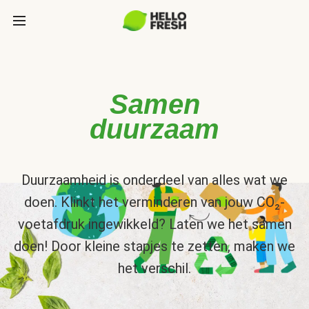
Samen
duurzaam
Duurzaamheid is onderdeel van alles wat we
doen. Klinkt het verminderen van jouw CO₂-
voetafdruk ingewikkeld? Laten we het samen
doen! Door kleine stapjes te zetten, maken we
het verschil.