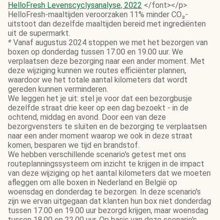
HelloFresh Levenscyclysanalyse, 2022
</font></p>
HelloFresh-maaltijden veroorzaken 11% minder CO₂-
uitstoot dan dezelfde maaltijden bereid met ingrediënten
uit de supermarkt.
*
Vanaf augustus 2024 stoppen we met het bezorgen van
boxen op donderdag tussen 17.00 en 19.00 uur. We
verplaatsen deze bezorging naar een ander moment. Met
deze wijziging kunnen we routes efficiënter plannen,
waardoor we het totale aantal kilometers dat wordt
gereden kunnen verminderen.
We leggen het je uit: stel je voor dat een bezorgbusje
dezelfde straat drie keer op een dag bezoekt - in de
ochtend, middag en avond. Door een van deze
bezorgvensters te sluiten en de bezorging te verplaatsen
naar een ander moment waarop we ook in deze straat
komen, besparen we tijd en brandstof.
We hebben verschillende scenario's getest met ons
routeplanningssysteem om inzicht te krijgen in de impact
van deze wijziging op het aantal kilometers dat we moeten
afleggen om alle boxen in Nederland en België op
woensdag en donderdag te bezorgen. In deze scenario's
zijn we ervan uitgegaan dat klanten hun box niet donderdag
tussen 17.00 en 19.00 uur bezorgd krijgen, maar woensdag
tussen 18.00 en 22.00 uur. Op basis van deze scenario's