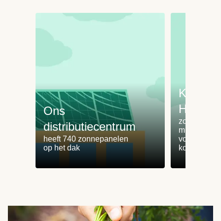
Koken 
HelloFr
Ons
zorgt voor 
distributiecentrum
minder
heeft 740 zonnepanelen
voedselvers
op het dak
koken zonde