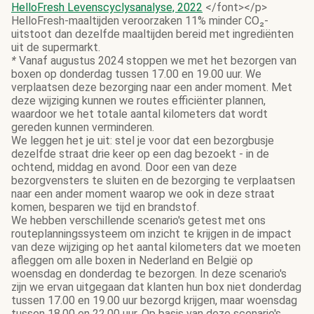
HelloFresh Levenscyclysanalyse, 2022
</font></p>
HelloFresh-maaltijden veroorzaken 11% minder CO₂-
uitstoot dan dezelfde maaltijden bereid met ingrediënten
uit de supermarkt.
*
Vanaf augustus 2024 stoppen we met het bezorgen van
boxen op donderdag tussen 17.00 en 19.00 uur. We
verplaatsen deze bezorging naar een ander moment. Met
deze wijziging kunnen we routes efficiënter plannen,
waardoor we het totale aantal kilometers dat wordt
gereden kunnen verminderen.
We leggen het je uit: stel je voor dat een bezorgbusje
dezelfde straat drie keer op een dag bezoekt - in de
ochtend, middag en avond. Door een van deze
bezorgvensters te sluiten en de bezorging te verplaatsen
naar een ander moment waarop we ook in deze straat
komen, besparen we tijd en brandstof.
We hebben verschillende scenario's getest met ons
routeplanningssysteem om inzicht te krijgen in de impact
van deze wijziging op het aantal kilometers dat we moeten
afleggen om alle boxen in Nederland en België op
woensdag en donderdag te bezorgen. In deze scenario's
zijn we ervan uitgegaan dat klanten hun box niet donderdag
tussen 17.00 en 19.00 uur bezorgd krijgen, maar woensdag
tussen 18.00 en 22.00 uur. Op basis van deze scenario's