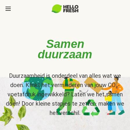
Samen
duurzaam
Duurzaamheid is onderdeel van alles wat we
doen. Klinkt het verminderen van jouw CO₂-
voetafdruk ingewikkeld? Laten we het samen
doen! Door kleine stapjes te zetten, maken we
het verschil.