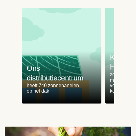
Koken 
HelloFr
Ons
zorgt voor 
distributiecentrum
minder
heeft 740 zonnepanelen
voedselvers
op het dak
koken zonde