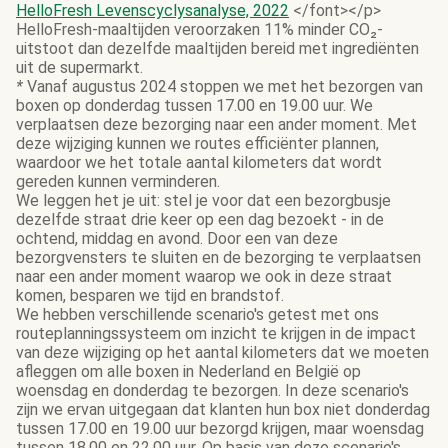
HelloFresh Levenscyclysanalyse, 2022
</font></p>
HelloFresh-maaltijden veroorzaken 11% minder CO₂-
uitstoot dan dezelfde maaltijden bereid met ingrediënten
uit de supermarkt.
*
Vanaf augustus 2024 stoppen we met het bezorgen van
boxen op donderdag tussen 17.00 en 19.00 uur. We
verplaatsen deze bezorging naar een ander moment. Met
deze wijziging kunnen we routes efficiënter plannen,
waardoor we het totale aantal kilometers dat wordt
gereden kunnen verminderen.
We leggen het je uit: stel je voor dat een bezorgbusje
dezelfde straat drie keer op een dag bezoekt - in de
ochtend, middag en avond. Door een van deze
bezorgvensters te sluiten en de bezorging te verplaatsen
naar een ander moment waarop we ook in deze straat
komen, besparen we tijd en brandstof.
We hebben verschillende scenario's getest met ons
routeplanningssysteem om inzicht te krijgen in de impact
van deze wijziging op het aantal kilometers dat we moeten
afleggen om alle boxen in Nederland en België op
woensdag en donderdag te bezorgen. In deze scenario's
zijn we ervan uitgegaan dat klanten hun box niet donderdag
tussen 17.00 en 19.00 uur bezorgd krijgen, maar woensdag
tussen 18.00 en 22.00 uur. Op basis van deze scenario's