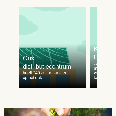
Koken 
HelloFr
Ons
zorgt voor 
distributiecentrum
minder
heeft 740 zonnepanelen
voedselvers
op het dak
koken zonde