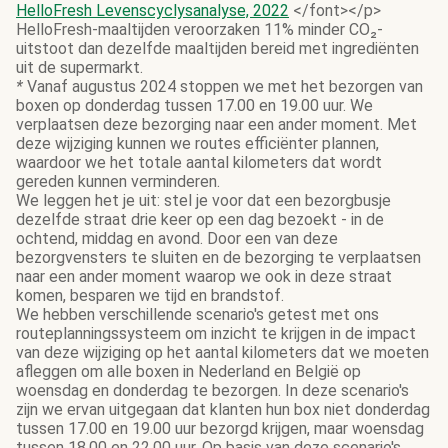
HelloFresh Levenscyclysanalyse, 2022
</font></p>
HelloFresh-maaltijden veroorzaken 11% minder CO₂-
uitstoot dan dezelfde maaltijden bereid met ingrediënten
uit de supermarkt.
*
Vanaf augustus 2024 stoppen we met het bezorgen van
boxen op donderdag tussen 17.00 en 19.00 uur. We
verplaatsen deze bezorging naar een ander moment. Met
deze wijziging kunnen we routes efficiënter plannen,
waardoor we het totale aantal kilometers dat wordt
gereden kunnen verminderen.
We leggen het je uit: stel je voor dat een bezorgbusje
dezelfde straat drie keer op een dag bezoekt - in de
ochtend, middag en avond. Door een van deze
bezorgvensters te sluiten en de bezorging te verplaatsen
naar een ander moment waarop we ook in deze straat
komen, besparen we tijd en brandstof.
We hebben verschillende scenario's getest met ons
routeplanningssysteem om inzicht te krijgen in de impact
van deze wijziging op het aantal kilometers dat we moeten
afleggen om alle boxen in Nederland en België op
woensdag en donderdag te bezorgen. In deze scenario's
zijn we ervan uitgegaan dat klanten hun box niet donderdag
tussen 17.00 en 19.00 uur bezorgd krijgen, maar woensdag
tussen 18.00 en 22.00 uur. Op basis van deze scenario's