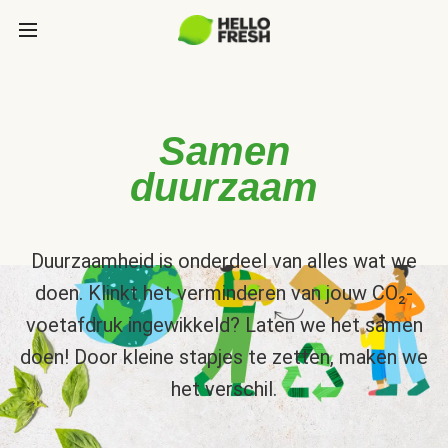
Samen
duurzaam
Duurzaamheid is onderdeel van alles wat we
doen. Klinkt het verminderen van jouw CO₂-
voetafdruk ingewikkeld? Laten we het samen
doen! Door kleine stapjes te zetten, maken we
het verschil.