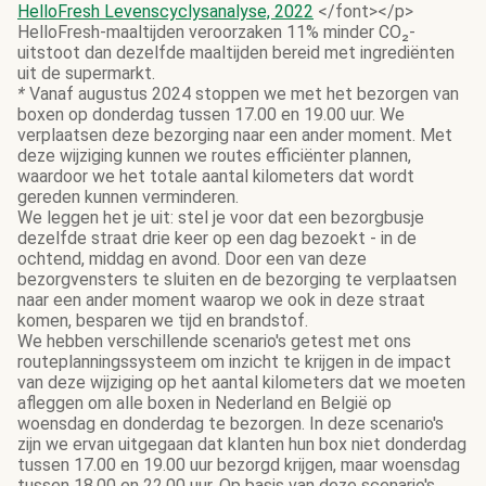
HelloFresh Levenscyclysanalyse, 2022
</font></p>
HelloFresh-maaltijden veroorzaken 11% minder CO₂-
uitstoot dan dezelfde maaltijden bereid met ingrediënten
uit de supermarkt.
*
Vanaf augustus 2024 stoppen we met het bezorgen van
boxen op donderdag tussen 17.00 en 19.00 uur. We
verplaatsen deze bezorging naar een ander moment. Met
deze wijziging kunnen we routes efficiënter plannen,
waardoor we het totale aantal kilometers dat wordt
gereden kunnen verminderen.
We leggen het je uit: stel je voor dat een bezorgbusje
dezelfde straat drie keer op een dag bezoekt - in de
ochtend, middag en avond. Door een van deze
bezorgvensters te sluiten en de bezorging te verplaatsen
naar een ander moment waarop we ook in deze straat
komen, besparen we tijd en brandstof.
We hebben verschillende scenario's getest met ons
routeplanningssysteem om inzicht te krijgen in de impact
van deze wijziging op het aantal kilometers dat we moeten
afleggen om alle boxen in Nederland en België op
woensdag en donderdag te bezorgen. In deze scenario's
zijn we ervan uitgegaan dat klanten hun box niet donderdag
tussen 17.00 en 19.00 uur bezorgd krijgen, maar woensdag
tussen 18.00 en 22.00 uur. Op basis van deze scenario's