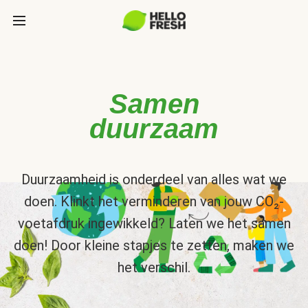
Samen
duurzaam
Duurzaamheid is onderdeel van alles wat we
doen. Klinkt het verminderen van jouw CO₂-
voetafdruk ingewikkeld? Laten we het samen
doen! Door kleine stapjes te zetten, maken we
het verschil.