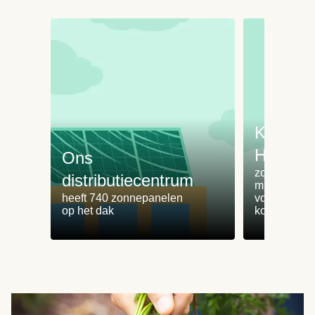
Koken 
HelloFr
Ons
zorgt voor 
distributiecentrum
minder
heeft 740 zonnepanelen
voedselvers
op het dak
koken zonde