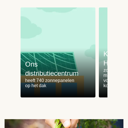
Koken 
HelloFr
Ons
zorgt voor 
distributiecentrum
minder
heeft 740 zonnepanelen
voedselvers
op het dak
koken zonde