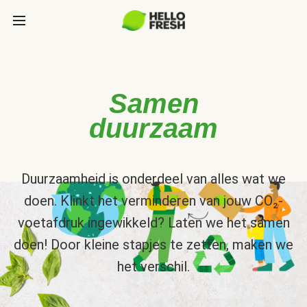
Samen
duurzaam
Duurzaamheid is onderdeel van alles wat we
doen. Klinkt het verminderen van jouw CO₂-
voetafdruk ingewikkeld? Laten we het samen
doen! Door kleine stapjes te zetten, maken we
het verschil.