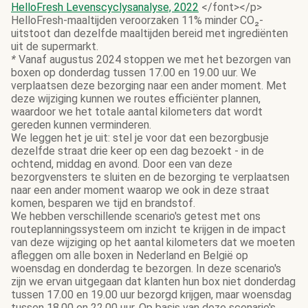
HelloFresh Levenscyclysanalyse, 2022
</font></p>
HelloFresh-maaltijden veroorzaken 11% minder CO₂-
uitstoot dan dezelfde maaltijden bereid met ingrediënten
uit de supermarkt.
*
Vanaf augustus 2024 stoppen we met het bezorgen van
boxen op donderdag tussen 17.00 en 19.00 uur. We
verplaatsen deze bezorging naar een ander moment. Met
deze wijziging kunnen we routes efficiënter plannen,
waardoor we het totale aantal kilometers dat wordt
gereden kunnen verminderen.
We leggen het je uit: stel je voor dat een bezorgbusje
dezelfde straat drie keer op een dag bezoekt - in de
ochtend, middag en avond. Door een van deze
bezorgvensters te sluiten en de bezorging te verplaatsen
naar een ander moment waarop we ook in deze straat
komen, besparen we tijd en brandstof.
We hebben verschillende scenario's getest met ons
routeplanningssysteem om inzicht te krijgen in de impact
van deze wijziging op het aantal kilometers dat we moeten
afleggen om alle boxen in Nederland en België op
woensdag en donderdag te bezorgen. In deze scenario's
zijn we ervan uitgegaan dat klanten hun box niet donderdag
tussen 17.00 en 19.00 uur bezorgd krijgen, maar woensdag
tussen 18.00 en 22.00 uur. Op basis van deze scenario's