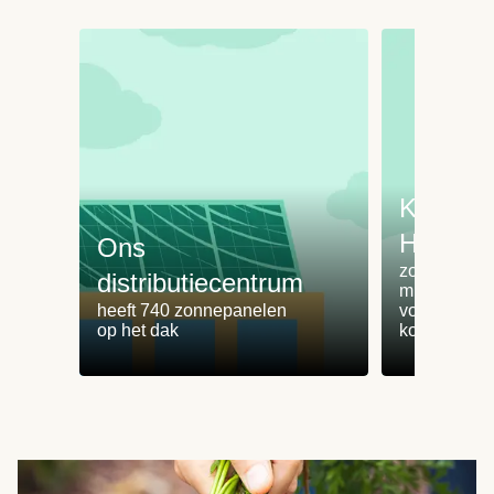
Koken 
HelloFr
Ons
zorgt voor 
distributiecentrum
minder
heeft 740 zonnepanelen
voedselvers
op het dak
koken zonde