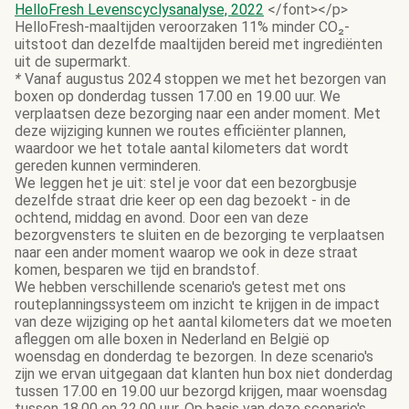
HelloFresh Levenscyclysanalyse, 2022
</font></p>
HelloFresh-maaltijden veroorzaken 11% minder CO₂-
uitstoot dan dezelfde maaltijden bereid met ingrediënten
uit de supermarkt.
*
Vanaf augustus 2024 stoppen we met het bezorgen van
boxen op donderdag tussen 17.00 en 19.00 uur. We
verplaatsen deze bezorging naar een ander moment. Met
deze wijziging kunnen we routes efficiënter plannen,
waardoor we het totale aantal kilometers dat wordt
gereden kunnen verminderen.
We leggen het je uit: stel je voor dat een bezorgbusje
dezelfde straat drie keer op een dag bezoekt - in de
ochtend, middag en avond. Door een van deze
bezorgvensters te sluiten en de bezorging te verplaatsen
naar een ander moment waarop we ook in deze straat
komen, besparen we tijd en brandstof.
We hebben verschillende scenario's getest met ons
routeplanningssysteem om inzicht te krijgen in de impact
van deze wijziging op het aantal kilometers dat we moeten
afleggen om alle boxen in Nederland en België op
woensdag en donderdag te bezorgen. In deze scenario's
zijn we ervan uitgegaan dat klanten hun box niet donderdag
tussen 17.00 en 19.00 uur bezorgd krijgen, maar woensdag
tussen 18.00 en 22.00 uur. Op basis van deze scenario's