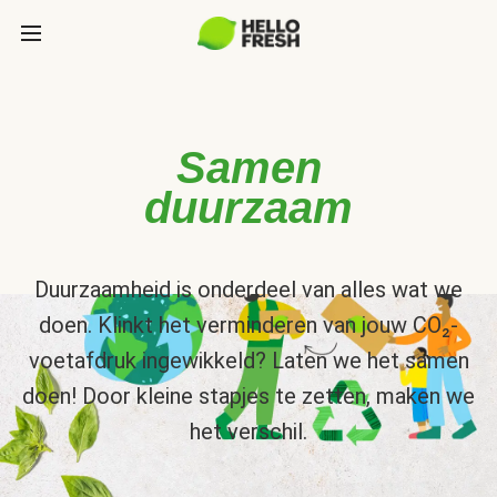
Samen
duurzaam
Duurzaamheid is onderdeel van alles wat we
doen. Klinkt het verminderen van jouw CO₂-
voetafdruk ingewikkeld? Laten we het samen
doen! Door kleine stapjes te zetten, maken we
het verschil.