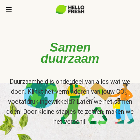
Samen
duurzaam
Duurzaamheid is onderdeel van alles wat we
doen. Klinkt het verminderen van jouw CO₂-
voetafdruk ingewikkeld? Laten we het samen
doen! Door kleine stapjes te zetten, maken we
het verschil.