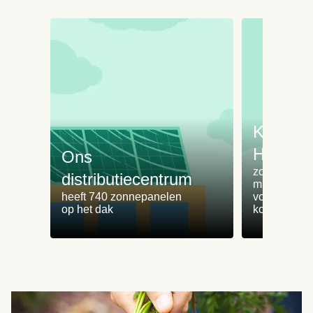
Koken 
HelloFr
Ons
zorgt voor 
distributiecentrum
minder
heeft 740 zonnepanelen
voedselvers
op het dak
koken zonde