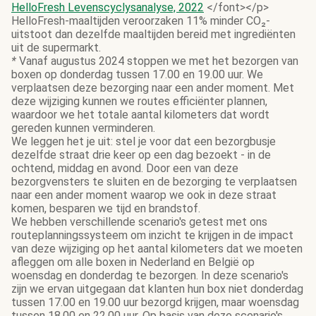
HelloFresh Levenscyclysanalyse, 2022
</font></p>
HelloFresh-maaltijden veroorzaken 11% minder CO₂-
uitstoot dan dezelfde maaltijden bereid met ingrediënten
uit de supermarkt.
*
Vanaf augustus 2024 stoppen we met het bezorgen van
boxen op donderdag tussen 17.00 en 19.00 uur. We
verplaatsen deze bezorging naar een ander moment. Met
deze wijziging kunnen we routes efficiënter plannen,
waardoor we het totale aantal kilometers dat wordt
gereden kunnen verminderen.
We leggen het je uit: stel je voor dat een bezorgbusje
dezelfde straat drie keer op een dag bezoekt - in de
ochtend, middag en avond. Door een van deze
bezorgvensters te sluiten en de bezorging te verplaatsen
naar een ander moment waarop we ook in deze straat
komen, besparen we tijd en brandstof.
We hebben verschillende scenario's getest met ons
routeplanningssysteem om inzicht te krijgen in de impact
van deze wijziging op het aantal kilometers dat we moeten
afleggen om alle boxen in Nederland en België op
woensdag en donderdag te bezorgen. In deze scenario's
zijn we ervan uitgegaan dat klanten hun box niet donderdag
tussen 17.00 en 19.00 uur bezorgd krijgen, maar woensdag
tussen 18.00 en 22.00 uur. Op basis van deze scenario's