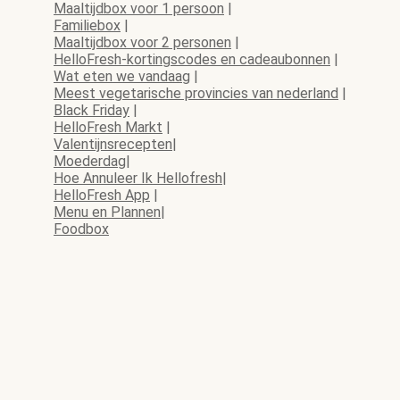
Maaltijdbox voor 1 persoon
|
Familiebox
|
Maaltijdbox voor 2 personen
|
HelloFresh-kortingscodes en cadeaubonnen
|
Wat eten we vandaag
|
Meest vegetarische provincies van nederland
|
Black Friday
|
HelloFresh Markt
|
Valentijnsrecepten
|
Moederdag
|
Hoe Annuleer Ik Hellofresh
|
HelloFresh App
|
Menu en Plannen
|
Foodbox