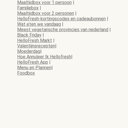
Maaltijdbox voor 1 persoon
|
Familiebox
|
Maaltijdbox voor 2 personen
|
HelloFresh-kortingscodes en cadeaubonnen
|
Wat eten we vandaag
|
Meest vegetarische provincies van nederland
|
Black Friday
|
HelloFresh Markt
|
Valentijnsrecepten
|
Moederdag
|
Hoe Annuleer Ik Hellofresh
|
HelloFresh App
|
Menu en Plannen
|
Foodbox