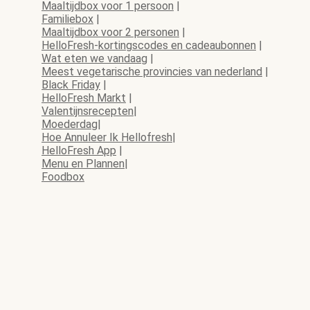
Maaltijdbox voor 1 persoon
|
Familiebox
|
Maaltijdbox voor 2 personen
|
HelloFresh-kortingscodes en cadeaubonnen
|
Wat eten we vandaag
|
Meest vegetarische provincies van nederland
|
Black Friday
|
HelloFresh Markt
|
Valentijnsrecepten
|
Moederdag
|
Hoe Annuleer Ik Hellofresh
|
HelloFresh App
|
Menu en Plannen
|
Foodbox