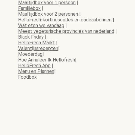
Maaltijdbox voor 1 persoon
|
Familiebox
|
Maaltijdbox voor 2 personen
|
HelloFresh-kortingscodes en cadeaubonnen
|
Wat eten we vandaag
|
Meest vegetarische provincies van nederland
|
Black Friday
|
HelloFresh Markt
|
Valentijnsrecepten
|
Moederdag
|
Hoe Annuleer Ik Hellofresh
|
HelloFresh App
|
Menu en Plannen
|
Foodbox