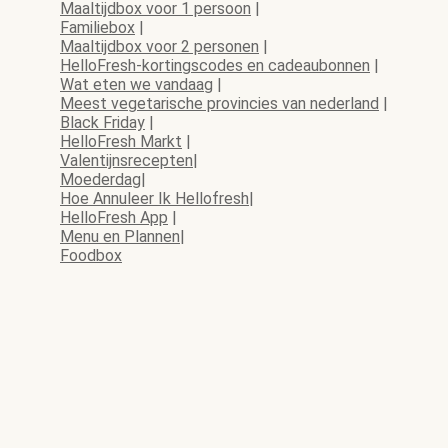
Maaltijdbox voor 1 persoon
|
Familiebox
|
Maaltijdbox voor 2 personen
|
HelloFresh-kortingscodes en cadeaubonnen
|
Wat eten we vandaag
|
Meest vegetarische provincies van nederland
|
Black Friday
|
HelloFresh Markt
|
Valentijnsrecepten
|
Moederdag
|
Hoe Annuleer Ik Hellofresh
|
HelloFresh App
|
Menu en Plannen
|
Foodbox