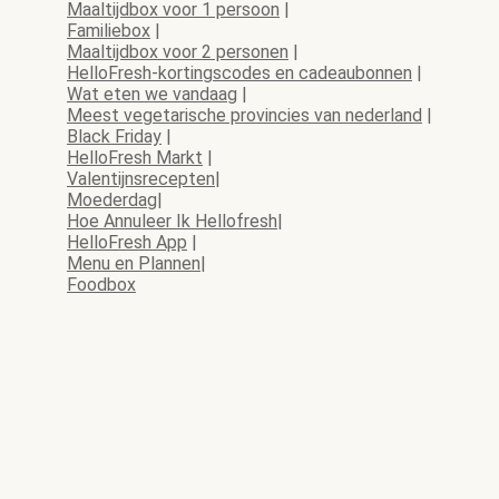
Maaltijdbox voor 1 persoon
|
Familiebox
|
Maaltijdbox voor 2 personen
|
HelloFresh-kortingscodes en cadeaubonnen
|
Wat eten we vandaag
|
Meest vegetarische provincies van nederland
|
Black Friday
|
HelloFresh Markt
|
Valentijnsrecepten
|
Moederdag
|
Hoe Annuleer Ik Hellofresh
|
HelloFresh App
|
Menu en Plannen
|
Foodbox