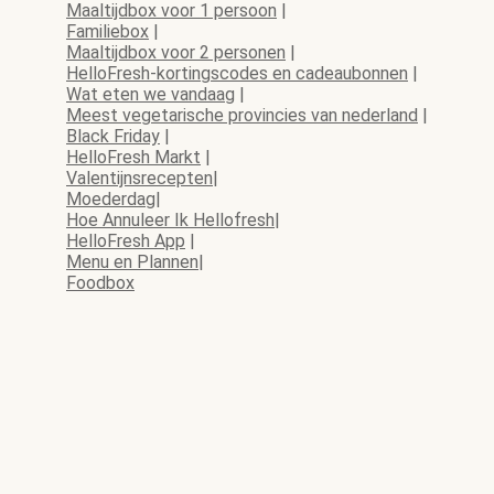
Maaltijdbox voor 1 persoon
|
Familiebox
|
Maaltijdbox voor 2 personen
|
HelloFresh-kortingscodes en cadeaubonnen
|
Wat eten we vandaag
|
Meest vegetarische provincies van nederland
|
Black Friday
|
HelloFresh Markt
|
Valentijnsrecepten
|
Moederdag
|
Hoe Annuleer Ik Hellofresh
|
HelloFresh App
|
Menu en Plannen
|
Foodbox