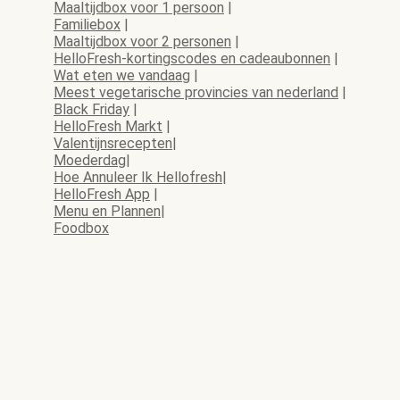
Maaltijdbox voor 1 persoon
|
Familiebox
|
Maaltijdbox voor 2 personen
|
HelloFresh-kortingscodes en cadeaubonnen
|
Wat eten we vandaag
|
Meest vegetarische provincies van nederland
|
Black Friday
|
HelloFresh Markt
|
Valentijnsrecepten
|
Moederdag
|
Hoe Annuleer Ik Hellofresh
|
HelloFresh App
|
Menu en Plannen
|
Foodbox