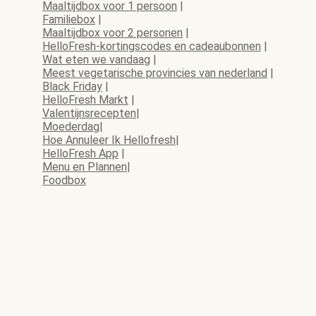
Maaltijdbox voor 1 persoon
|
Familiebox
|
Maaltijdbox voor 2 personen
|
HelloFresh-kortingscodes en cadeaubonnen
|
Wat eten we vandaag
|
Meest vegetarische provincies van nederland
|
Black Friday
|
HelloFresh Markt
|
Valentijnsrecepten
|
Moederdag
|
Hoe Annuleer Ik Hellofresh
|
HelloFresh App
|
Menu en Plannen
|
Foodbox