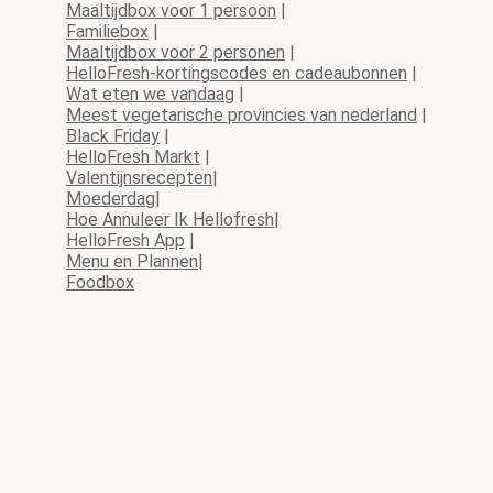
Maaltijdbox voor 1 persoon
|
Familiebox
|
Maaltijdbox voor 2 personen
|
HelloFresh-kortingscodes en cadeaubonnen
|
Wat eten we vandaag
|
Meest vegetarische provincies van nederland
|
Black Friday
|
HelloFresh Markt
|
Valentijnsrecepten
|
Moederdag
|
Hoe Annuleer Ik Hellofresh
|
HelloFresh App
|
Menu en Plannen
|
Foodbox