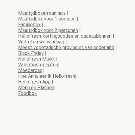
Maaltijdboxen aan huis
|
Maaltijdbox voor 1 persoon
|
Familiebox
|
Maaltijdbox voor 2 personen
|
HelloFresh-kortingscodes en cadeaubonnen
|
Wat eten we vandaag
|
Meest vegetarische provincies van nederland
|
Black Friday
|
HelloFresh Markt
|
Valentijnsrecepten
|
Moederdag
|
Hoe Annuleer Ik Hellofresh
|
HelloFresh App
|
Menu en Plannen
|
Foodbox