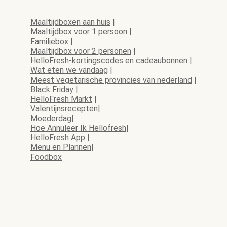
Maaltijdboxen aan huis
|
Maaltijdbox voor 1 persoon
|
Familiebox
|
Maaltijdbox voor 2 personen
|
HelloFresh-kortingscodes en cadeaubonnen
|
Wat eten we vandaag
|
Meest vegetarische provincies van nederland
|
Black Friday
|
HelloFresh Markt
|
Valentijnsrecepten
|
Moederdag
|
Hoe Annuleer Ik Hellofresh
|
HelloFresh App
|
Menu en Plannen
|
Foodbox