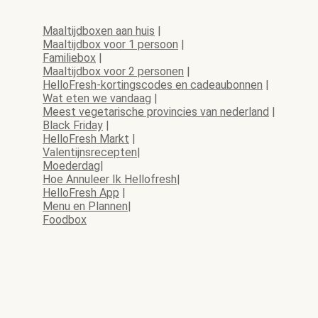
Maaltijdboxen aan huis
|
Maaltijdbox voor 1 persoon
|
Familiebox
|
Maaltijdbox voor 2 personen
|
HelloFresh-kortingscodes en cadeaubonnen
|
Wat eten we vandaag
|
Meest vegetarische provincies van nederland
|
Black Friday
|
HelloFresh Markt
|
Valentijnsrecepten
|
Moederdag
|
Hoe Annuleer Ik Hellofresh
|
HelloFresh App
|
Menu en Plannen
|
Foodbox