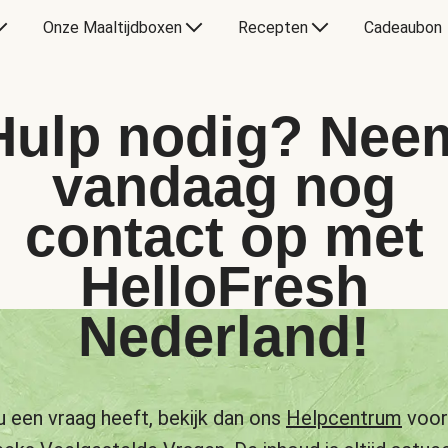
Onze Maaltijdboxen
Recepten
Cadeaubon
Hulp nodig? Nee
vandaag nog
contact op met
HelloFresh
Nederland!
u een vraag heeft, bekijk dan ons
Helpcentrum
voor