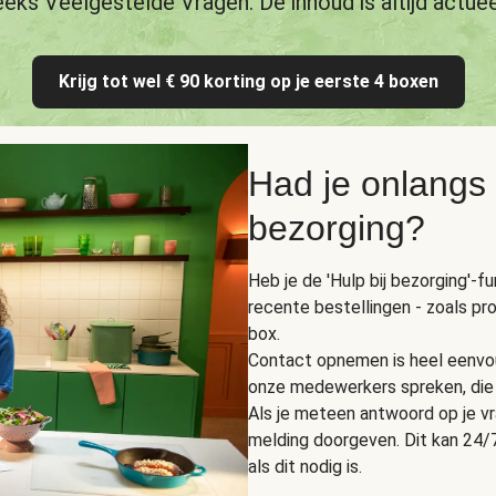
eeks Veelgestelde Vragen. De inhoud is altijd actuee
Krijg tot wel € 90 korting op je eerste 4 boxen
Had je onlangs
bezorging?
Heb je de 'Hulp bij bezorging'-f
recente bestellingen - zoals pr
box.
Contact opnemen is heel eenvou
onze medewerkers spreken, die 
Als je meteen antwoord op je vra
melding doorgeven. Dit kan 24/7
als dit nodig is.