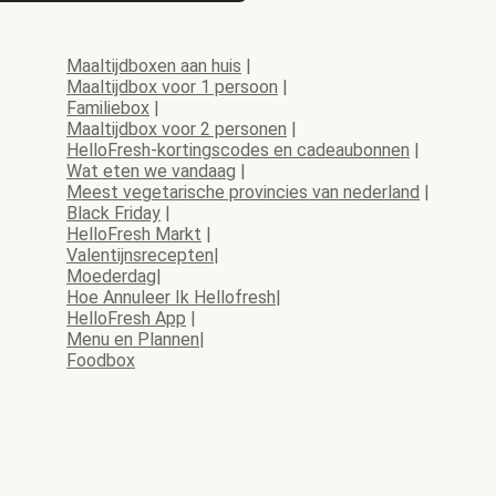
Maaltijdboxen aan huis
|
Maaltijdbox voor 1 persoon
|
Familiebox
|
Maaltijdbox voor 2 personen
|
HelloFresh-kortingscodes en cadeaubonnen
|
Wat eten we vandaag
|
Meest vegetarische provincies van nederland
|
Black Friday
|
HelloFresh Markt
|
Valentijnsrecepten
|
Moederdag
|
Hoe Annuleer Ik Hellofresh
|
HelloFresh App
|
Menu en Plannen
|
Foodbox