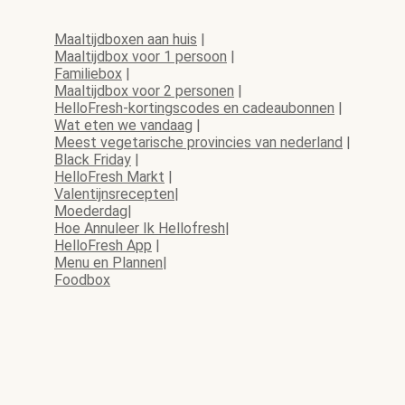
Maaltijdboxen aan huis
|
Maaltijdbox voor 1 persoon
|
Familiebox
|
Maaltijdbox voor 2 personen
|
HelloFresh-kortingscodes en cadeaubonnen
|
Wat eten we vandaag
|
Meest vegetarische provincies van nederland
|
Black Friday
|
HelloFresh Markt
|
Valentijnsrecepten
|
Moederdag
|
Hoe Annuleer Ik Hellofresh
|
HelloFresh App
|
Menu en Plannen
|
Foodbox