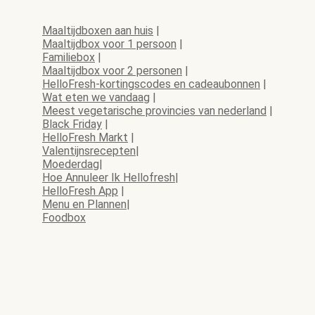
Maaltijdboxen aan huis
|
Maaltijdbox voor 1 persoon
|
Familiebox
|
Maaltijdbox voor 2 personen
|
HelloFresh-kortingscodes en cadeaubonnen
|
Wat eten we vandaag
|
Meest vegetarische provincies van nederland
|
Black Friday
|
HelloFresh Markt
|
Valentijnsrecepten
|
Moederdag
|
Hoe Annuleer Ik Hellofresh
|
HelloFresh App
|
Menu en Plannen
|
Foodbox