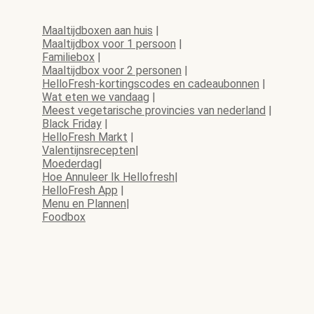
Maaltijdboxen aan huis
|
Maaltijdbox voor 1 persoon
|
Familiebox
|
Maaltijdbox voor 2 personen
|
HelloFresh-kortingscodes en cadeaubonnen
|
Wat eten we vandaag
|
Meest vegetarische provincies van nederland
|
Black Friday
|
HelloFresh Markt
|
Valentijnsrecepten
|
Moederdag
|
Hoe Annuleer Ik Hellofresh
|
HelloFresh App
|
Menu en Plannen
|
Foodbox