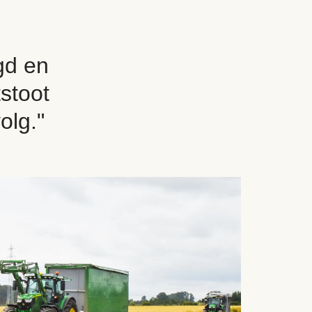
gd en
tstoot
olg."