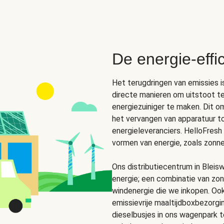
De energie-effi
Het terugdringen van emissies i
directe manieren om uitstoot te
energiezuiniger te maken. Dit o
het vervangen van apparatuur to
energieleveranciers. HelloFresh
vormen van energie, zoals zonne
Ons distributiecentrum in Bleis
energie; een combinatie van zo
windenergie die we inkopen. Ook
emissievrije maaltijdboxbezorgi
dieselbusjes in ons wagenpark t