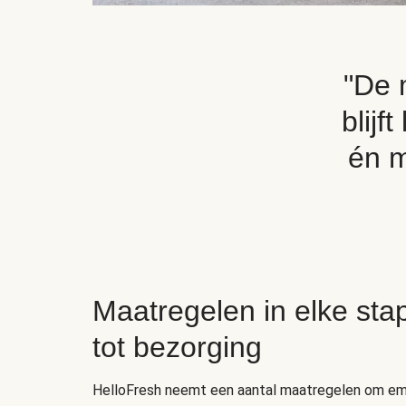
"De 
blijf
én m
Maatregelen in elke sta
tot bezorging
HelloFresh neemt een aantal maatregelen om emis