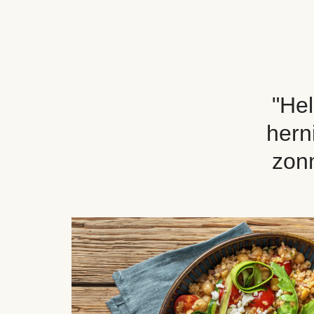
"Hel
hern
zonn