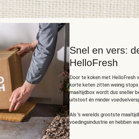
Snel en vers: d
HelloFresh
Door te koken met HelloFresh v
korte keten zitten weinig stops
maaltijdbox wordt dus sneller b
uitstoot én minder voedselverspi
Als 's werelds grootste maaltijd
voedingsindustrie en hebben we