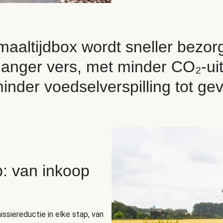
maaltijdbox wordt sneller bezor
t langer vers, met minder CO₂-ui
inder voedselverspilling tot gev
p: van inkoop
siereductie in elke stap, van