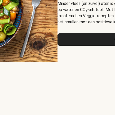
Minder vlees (en zuivel) eten i
op water en CO₂-uitstoot. Met He
minstens tien Veggie-recepten 
het smullen met een positieve i